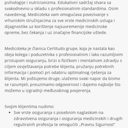
psihologije i nutricionizma. Edukativni sadržaj stvara sa
svakodnevno u skladu s profesionalnim standardima. Osim
navedenog, Medicoteka vam omogućava povezivanje s
vrhunskim stručnjacima za sve vrste medicinskih usluga i
dijagnostike uz korištenje najsuvremenije medicinske
opreme, bez čekanja i uz značajne financijske uštede.
Medicoteka je članica Certitudo grupe, koja je nastala kao
ideja kolega i poduzetnika s profesionalnim i lako razumljivim
pristupom osiguranju, brizi o fizičkom i mentalnom zdravlju s
ciljem osvještavanja potrebe klijenta, pružanju potrebnih
informacija i pomoći pri odabiru optimalnog rješenja za
klijenta. Mi poštujemo druge, ulažemo svaki napor da bismo
se razumjeli, preuzimamo odgovornost i dajemo najbolje što
možemo u izgradnji međusobnog povjerenja.
Svojim klijentima nudimo:
Sve vrste osiguranja s posebnim naglaskom na
zdravstvena osiguranja i osiguranja medicinskih i drugih
reguliranih profesija te omogućiti „Pravnu Sigurnost“