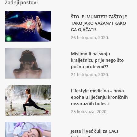
Zadnji postovi
ŠTO JE IMUNITET? ZAŠTO JE
TAKO JAKO VAŽAN? I KAKO
GA OJAČATI?
26 listopada, 2020.
Mislimo li na svoju
kralježnicu prije nego što
počnu problemi??
21 listopada, 2020.
Lifestyle medicina – nova
epoha u liječenju kroničnih
nezaraznih bolesti
25 kolovoza, 2020.
Jeste li već čuli za CACI