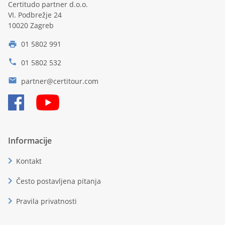
Certitudo partner d.o.o.
VI. Podbrežje 24
10020 Zagreb
01 5802 991
print
phone
01 5802 532
email
partner@certitour.com
Informacije
chevron_right
Kontakt
chevron_right
Često postavljena pitanja
chevron_right
Pravila privatnosti