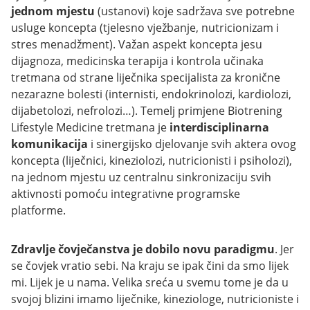
jednom mjestu
(ustanovi) koje sadržava sve potrebne
usluge koncepta (tjelesno vježbanje, nutricionizam i
stres menadžment). Važan aspekt koncepta jesu
dijagnoza, medicinska terapija i kontrola učinaka
tretmana od strane liječnika specijalista za kronične
nezarazne bolesti (internisti, endokrinolozi, kardiolozi,
dijabetolozi, nefrolozi…). Temelj primjene Biotrening
Lifestyle Medicine tretmana je
interdisciplinarna
komunikacija
i sinergijsko djelovanje svih aktera ovog
koncepta (liječnici, kineziolozi, nutricionisti i psiholozi),
na jednom mjestu uz centralnu sinkronizaciju svih
aktivnosti pomoću integrativne programske
platforme.
Zdravlje čovječanstva je dobilo novu paradigmu
. Jer
se čovjek vratio sebi. Na kraju se ipak čini da smo lijek
mi. Lijek je u nama. Velika sreća u svemu tome je da u
svojoj blizini imamo liječnike, kineziologe, nutricioniste i