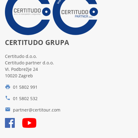
CERTITUDO GRUPA
Certitudo d.o.o.
Certitudo partner d.o.o.
VI. Podbrežje 24
10020 Zagreb
01 5802 991
print
phone
01 5802 532
email
partner@certitour.com