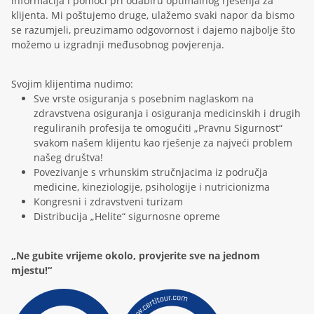
informacija i pomoći pri odabiru optimalnog rješenja za
klijenta. Mi poštujemo druge, ulažemo svaki napor da bismo
se razumjeli, preuzimamo odgovornost i dajemo najbolje što
možemo u izgradnji međusobnog povjerenja.
Svojim klijentima nudimo:
Sve vrste osiguranja s posebnim naglaskom na
zdravstvena osiguranja i osiguranja medicinskih i drugih
reguliranih profesija te omogućiti „Pravnu Sigurnost“
svakom našem klijentu kao rješenje za najveći problem
našeg društva!
Povezivanje s vrhunskim stručnjacima iz područja
medicine, kineziologije, psihologije i nutricionizma
Kongresni i zdravstveni turizam
Distribucija „Helite“ sigurnosne opreme
„Ne gubite vrijeme okolo, provjerite sve na jednom
mjestu!“