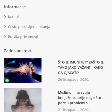
Informacije
chevron_right
Kontakt
chevron_right
Često postavljena pitanja
chevron_right
Pravila privatnosti
Zadnji postovi
ŠTO JE IMUNITET? ZAŠTO JE
TAKO JAKO VAŽAN? I KAKO
GA OJAČATI?
26 listopada, 2020.
Mislimo li na svoju
kralježnicu prije nego što
počnu problemi??
21 listopada, 2020.