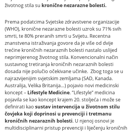
životnog stila su
kronične nezarazne bolesti.
Prema podatcima Svjetske zdravstvene organizacije
(WHO), kronične nezarazne bolesti uzrok su 71% svih
smrti, te 80% preranih smrti u Svijetu. Recentna
znanstvena istraživanja govore da je više od dvije
trećine kroničnih nezaraznih bolesti nastalo uslijed
neprimjerenog životnog stila. Konvencionalni način
sustavnog tretiranja kroničnih nezaraznih bolesti
dosada nije polučio očekivane učinke. Zbog toga se u
najrazvijenijim svjetskim zemljama (SAD, Kanada.
Australija, Velika Britanija…) pojavio novi medicinski
koncept –
Lifestyle Medicine
. ”Lifestyle” medicina
pojavila se kao koncept krajem 20. stoljeća i može se
definirati kao
sustav intervencija u životnom stilu
čovjeka koji doprinosi u prevenciji i tretmanu
kroničnih nezaraznih bolesti
. U njenoj osnovi je
multidisciplinarni pristup prevenciji i liječenju kroničnih