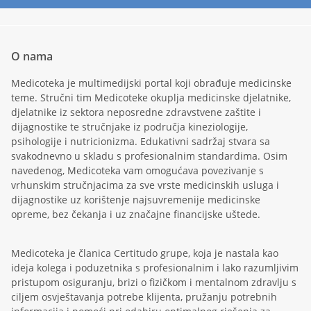
O nama
Medicoteka je multimedijski portal koji obrađuje medicinske
teme. Stručni tim Medicoteke okuplja medicinske djelatnike,
djelatnike iz sektora neposredne zdravstvene zaštite i
dijagnostike te stručnjake iz područja kineziologije,
psihologije i nutricionizma. Edukativni sadržaj stvara sa
svakodnevno u skladu s profesionalnim standardima. Osim
navedenog, Medicoteka vam omogućava povezivanje s
vrhunskim stručnjacima za sve vrste medicinskih usluga i
dijagnostike uz korištenje najsuvremenije medicinske
opreme, bez čekanja i uz značajne financijske uštede.
Medicoteka je članica Certitudo grupe, koja je nastala kao
ideja kolega i poduzetnika s profesionalnim i lako razumljivim
pristupom osiguranju, brizi o fizičkom i mentalnom zdravlju s
ciljem osvještavanja potrebe klijenta, pružanju potrebnih