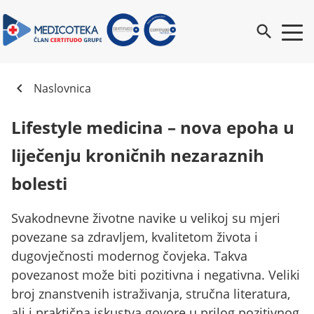
search
chevron_left
Naslovnica
Lifestyle medicina – nova epoha u
liječenju kroničnih nezaraznih
bolesti
Svakodnevne životne navike u velikoj su mjeri
povezane sa zdravljem, kvalitetom života i
dugovječnosti modernog čovjeka. Takva
povezanost može biti pozitivna i negativna. Veliki
broj znanstvenih istraživanja, stručna literatura,
ali i praktična iskustva govore u prilog pozitivnog