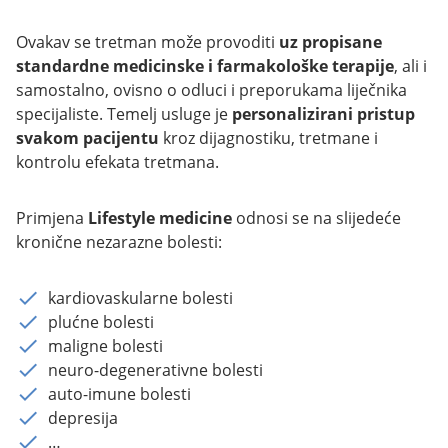
Ovakav se tretman može provoditi
uz propisane
standardne medicinske i farmakološke terapije
, ali i
samostalno, ovisno o odluci i preporukama liječnika
specijaliste. Temelj usluge je
personalizirani pristup
svakom pacijentu
kroz dijagnostiku, tretmane i
kontrolu efekata tretmana.
Primjena
Lifestyle medicine
odnosi se na slijedeće
kronične nezarazne bolesti:
kardiovaskularne bolesti
plućne bolesti
maligne bolesti
neuro-degenerativne bolesti
auto-imune bolesti
depresija
…