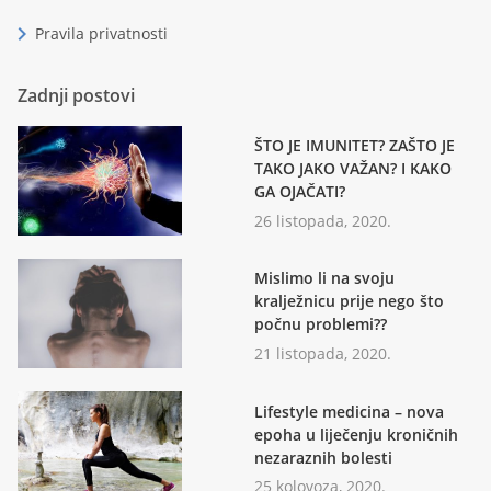
chevron_right
Pravila privatnosti
Zadnji postovi
ŠTO JE IMUNITET? ZAŠTO JE
TAKO JAKO VAŽAN? I KAKO
GA OJAČATI?
26 listopada, 2020.
Mislimo li na svoju
kralježnicu prije nego što
počnu problemi??
21 listopada, 2020.
Lifestyle medicina – nova
epoha u liječenju kroničnih
nezaraznih bolesti
25 kolovoza, 2020.