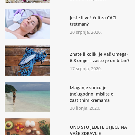
Jeste li već čuli za CACI
tretman?
20 srpnja, 2020.
Znate li koliki je Vaš Omega-
6:3 omjer i zašto je on bitan?
17 srpnja, 2020.
Izlaganje suncu je
(ne)ugodno, mislite o
zaštitnim kremama
30 lipnja, 2020.
ONO ŠTO JEDETE UTJEČE NA
VAŠE ZDRAVLJE