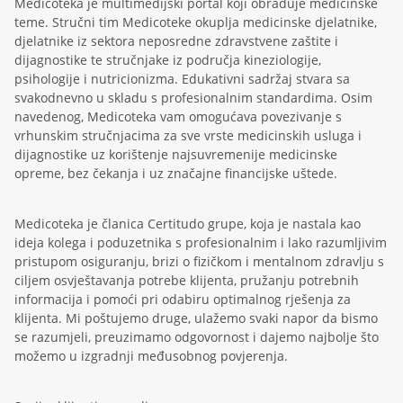
Medicoteka je multimedijski portal koji obrađuje medicinske
teme. Stručni tim Medicoteke okuplja medicinske djelatnike,
djelatnike iz sektora neposredne zdravstvene zaštite i
dijagnostike te stručnjake iz područja kineziologije,
psihologije i nutricionizma. Edukativni sadržaj stvara sa
svakodnevno u skladu s profesionalnim standardima. Osim
navedenog, Medicoteka vam omogućava povezivanje s
vrhunskim stručnjacima za sve vrste medicinskih usluga i
dijagnostike uz korištenje najsuvremenije medicinske
opreme, bez čekanja i uz značajne financijske uštede.
Medicoteka je članica Certitudo grupe, koja je nastala kao
ideja kolega i poduzetnika s profesionalnim i lako razumljivim
pristupom osiguranju, brizi o fizičkom i mentalnom zdravlju s
ciljem osvještavanja potrebe klijenta, pružanju potrebnih
informacija i pomoći pri odabiru optimalnog rješenja za
klijenta. Mi poštujemo druge, ulažemo svaki napor da bismo
se razumjeli, preuzimamo odgovornost i dajemo najbolje što
možemo u izgradnji međusobnog povjerenja.