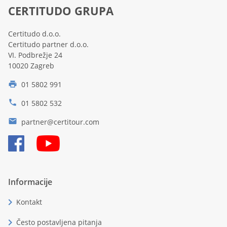
CERTITUDO GRUPA
Certitudo d.o.o.
Certitudo partner d.o.o.
VI. Podbrežje 24
10020 Zagreb
01 5802 991
print
phone
01 5802 532
email
partner@certitour.com
Informacije
chevron_right
Kontakt
chevron_right
Često postavljena pitanja