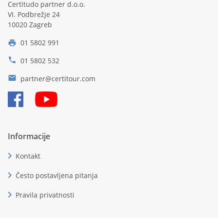
Certitudo partner d.o.o.
VI. Podbrežje 24
10020 Zagreb
01 5802 991
print
phone
01 5802 532
email
partner@certitour.com
Informacije
chevron_right
Kontakt
chevron_right
Često postavljena pitanja
chevron_right
Pravila privatnosti