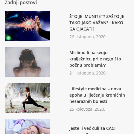
Zadnji postovi
ŠTO JE IMUNITET? ZAŠTO JE
TAKO JAKO VAŽAN? I KAKO
GA OJAČATI?
26 listopada, 2020.
Mislimo li na svoju
kralježnicu prije nego što
počnu problemi??
21 listopada, 2020.
Lifestyle medicina – nova
epoha u liječenju kroničnih
nezaraznih bolesti
25 kolovoza, 2020.
Jeste li već čuli za CACI