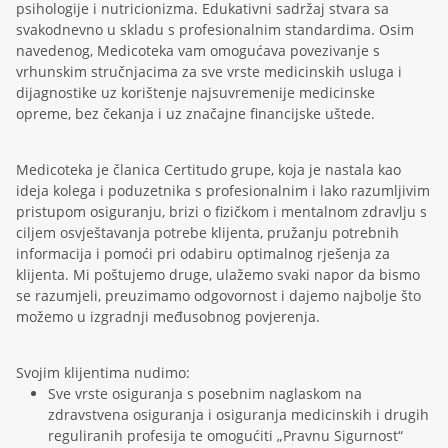
psihologije i nutricionizma. Edukativni sadržaj stvara sa
svakodnevno u skladu s profesionalnim standardima. Osim
navedenog, Medicoteka vam omogućava povezivanje s
vrhunskim stručnjacima za sve vrste medicinskih usluga i
dijagnostike uz korištenje najsuvremenije medicinske
opreme, bez čekanja i uz značajne financijske uštede.
Medicoteka je članica Certitudo grupe, koja je nastala kao
ideja kolega i poduzetnika s profesionalnim i lako razumljivim
pristupom osiguranju, brizi o fizičkom i mentalnom zdravlju s
ciljem osvještavanja potrebe klijenta, pružanju potrebnih
informacija i pomoći pri odabiru optimalnog rješenja za
klijenta. Mi poštujemo druge, ulažemo svaki napor da bismo
se razumjeli, preuzimamo odgovornost i dajemo najbolje što
možemo u izgradnji međusobnog povjerenja.
Svojim klijentima nudimo:
Sve vrste osiguranja s posebnim naglaskom na
zdravstvena osiguranja i osiguranja medicinskih i drugih
reguliranih profesija te omogućiti „Pravnu Sigurnost“