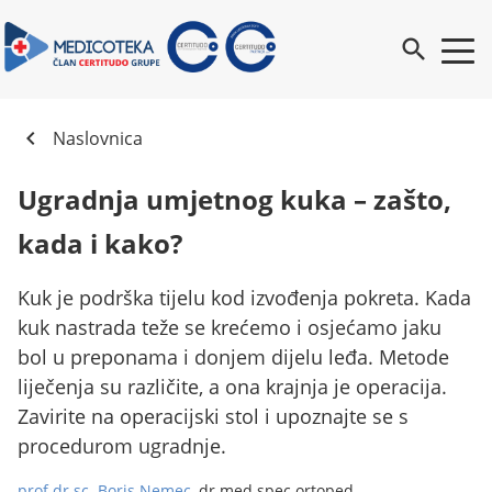
search
chevron_left
Naslovnica
Ugradnja umjetnog kuka – zašto,
kada i kako?
Kuk je podrška tijelu kod izvođenja pokreta. Kada
kuk nastrada teže se krećemo i osjećamo jaku
bol u preponama i donjem dijelu leđa. Metode
liječenja su različite, a ona krajnja je operacija.
Zavirite na operacijski stol i upoznajte se s
procedurom ugradnje.
prof.dr.sc. Boris Nemec
, dr.med.spec.ortoped