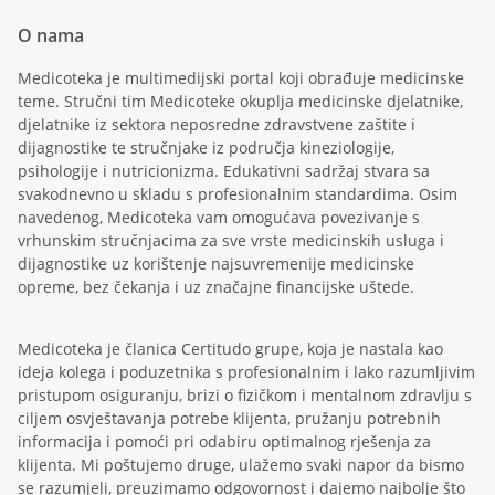
O nama
Medicoteka je multimedijski portal koji obrađuje medicinske
teme. Stručni tim Medicoteke okuplja medicinske djelatnike,
djelatnike iz sektora neposredne zdravstvene zaštite i
dijagnostike te stručnjake iz područja kineziologije,
psihologije i nutricionizma. Edukativni sadržaj stvara sa
svakodnevno u skladu s profesionalnim standardima. Osim
navedenog, Medicoteka vam omogućava povezivanje s
vrhunskim stručnjacima za sve vrste medicinskih usluga i
dijagnostike uz korištenje najsuvremenije medicinske
opreme, bez čekanja i uz značajne financijske uštede.
Medicoteka je članica Certitudo grupe, koja je nastala kao
ideja kolega i poduzetnika s profesionalnim i lako razumljivim
pristupom osiguranju, brizi o fizičkom i mentalnom zdravlju s
ciljem osvještavanja potrebe klijenta, pružanju potrebnih
informacija i pomoći pri odabiru optimalnog rješenja za
klijenta. Mi poštujemo druge, ulažemo svaki napor da bismo
se razumjeli, preuzimamo odgovornost i dajemo najbolje što