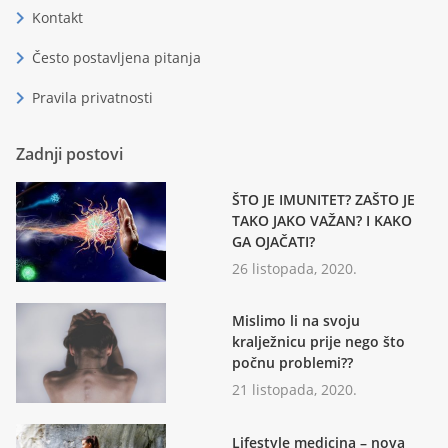
chevron_right
Kontakt
chevron_right
Često postavljena pitanja
chevron_right
Pravila privatnosti
Zadnji postovi
ŠTO JE IMUNITET? ZAŠTO JE
TAKO JAKO VAŽAN? I KAKO
GA OJAČATI?
26 listopada, 2020.
Mislimo li na svoju
kralježnicu prije nego što
počnu problemi??
21 listopada, 2020.
Lifestyle medicina – nova