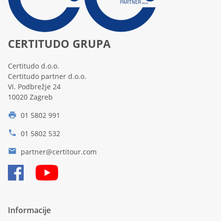
CERTITUDO GRUPA
Certitudo d.o.o.
Certitudo partner d.o.o.
VI. Podbrežje 24
10020 Zagreb
01 5802 991
print
phone
01 5802 532
email
partner@certitour.com
Informacije