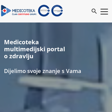
search
Medicoteka
multimedijski portal
o zdravlju
Dijelimo svoje znanje s Vama