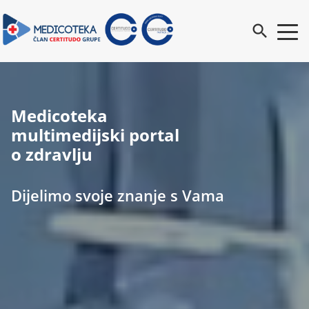
search
Medicoteka
multimedijski portal
o zdravlju
Dijelimo svoje znanje s Vama