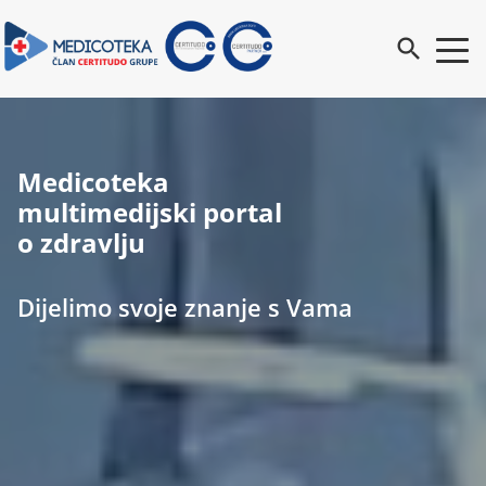
search
Medicoteka
multimedijski portal
o zdravlju
Dijelimo svoje znanje s Vama