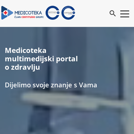
search
Medicoteka
multimedijski portal
o zdravlju
Dijelimo svoje znanje s Vama