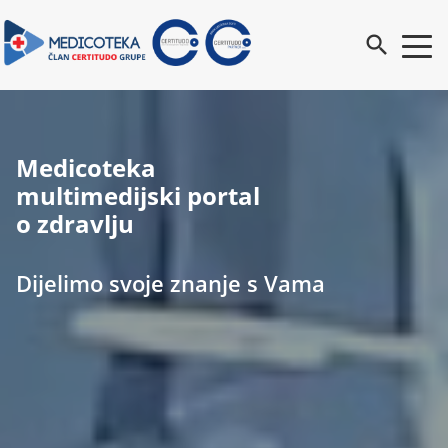
search
Medicoteka
multimedijski portal
o zdravlju
Dijelimo svoje znanje s Vama