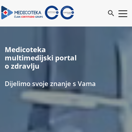
search
Medicoteka
multimedijski portal
o zdravlju
Dijelimo svoje znanje s Vama