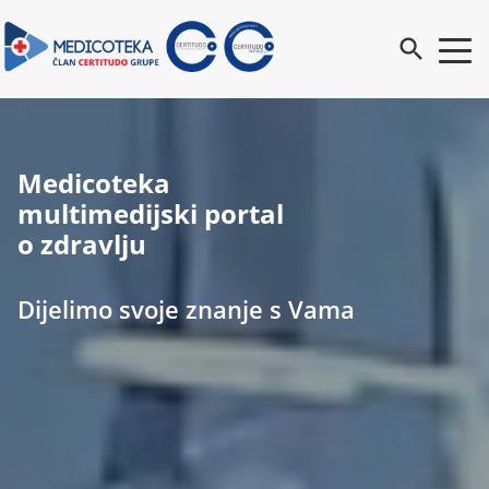
search
Medicoteka
multimedijski portal
o zdravlju
Dijelimo svoje znanje s Vama