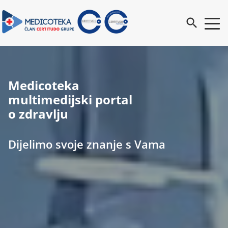
search
Medicoteka
multimedijski portal
o zdravlju
Dijelimo svoje znanje s Vama