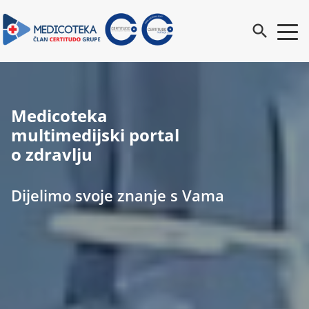
search
Medicoteka
multimedijski portal
o zdravlju
Dijelimo svoje znanje s Vama